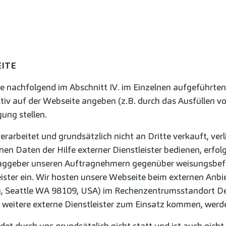
ITE
ie nachfolgend im Abschnitt IV. im Einzelnen aufgeführt
ktiv auf der Webseite angeben (z.B. durch das Ausfüllen v
ung stellen.
erarbeitet und grundsätzlich nicht an Dritte verkauft, ver
nen Daten der Hilfe externer Dienstleister bedienen, erfo
ftraggeber unseren Auftragnehmern gegenüber weisungsbef
tleister ein. Wir hosten unsere Webseite beim externen 
h, Seattle WA 98109, USA) im Rechenzentrumsstandort Deut
 weitere externe Dienstleister zum Einsatz kommen, werde
ndet durch uns grundsätzlich nicht statt und ist auch nic