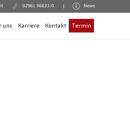
02961 96633-0
News
ht
|
r uns
Karriere
Kontakt
Termin